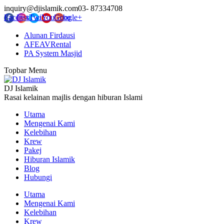
inquiry@djislamik.com
03- 87334708
Facebook
Instagram
Twitter
YouTube
Google+
Alunan Firdausi
AFEAVRental
PA System Masjid
Topbar Menu
DJ Islamik
Rasai kelainan majlis dengan hiburan Islami
Utama
Mengenai Kami
Kelebihan
Krew
Pakej
Hiburan Islamik
Blog
Hubungi
Utama
Mengenai Kami
Kelebihan
Krew