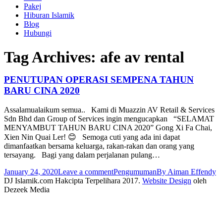
Pakej
Hiburan Islamik
Blog
Hubungi
Tag Archives:
afe av rental
PENUTUPAN OPERASI SEMPENA TAHUN
BARU CINA 2020
Assalamualaikum semua.. Kami di Muazzin AV Retail & Services
Sdn Bhd dan Group of Services ingin mengucapkan “SELAMAT
MENYAMBUT TAHUN BARU CINA 2020” Gong Xi Fa Chai,
Xien Nin Quai Ler! 😊 Semoga cuti yang ada ini dapat
dimanfaatkan bersama keluarga, rakan-rakan dan orang yang
tersayang. Bagi yang dalam perjalanan pulang…
January 24, 2020
Leave a comment
Pengumuman
By
Aiman Effendy
DJ Islamik.com Hakcipta Terpelihara 2017.
Website Design
oleh
Dezeek Media