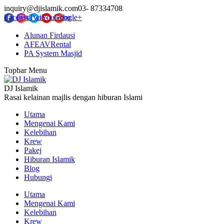
inquiry@djislamik.com
03- 87334708
Facebook
Instagram
Twitter
YouTube
Google+
Alunan Firdausi
AFEAVRental
PA System Masjid
Topbar Menu
DJ Islamik
Rasai kelainan majlis dengan hiburan Islami
Utama
Mengenai Kami
Kelebihan
Krew
Pakej
Hiburan Islamik
Blog
Hubungi
Utama
Mengenai Kami
Kelebihan
Krew