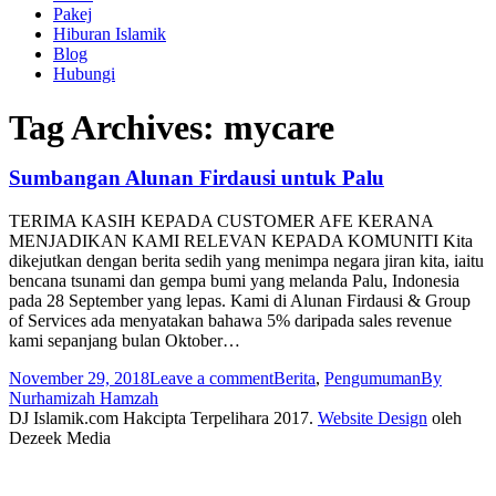
Pakej
Hiburan Islamik
Blog
Hubungi
Tag Archives:
mycare
Sumbangan Alunan Firdausi untuk Palu
TERIMA KASIH KEPADA CUSTOMER AFE KERANA
MENJADIKAN KAMI RELEVAN KEPADA KOMUNITI Kita
dikejutkan dengan berita sedih yang menimpa negara jiran kita, iaitu
bencana tsunami dan gempa bumi yang melanda Palu, Indonesia
pada 28 September yang lepas. Kami di Alunan Firdausi & Group
of Services ada menyatakan bahawa 5% daripada sales revenue
kami sepanjang bulan Oktober…
November 29, 2018
Leave a comment
Berita
,
Pengumuman
By
Nurhamizah Hamzah
DJ Islamik.com Hakcipta Terpelihara 2017.
Website Design
oleh
Dezeek Media