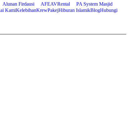
Alunan Firdausi
AFEAVRental
PA System Masjid
ai Kami
Kelebihan
Krew
Pakej
Hiburan Islamik
Blog
Hubungi