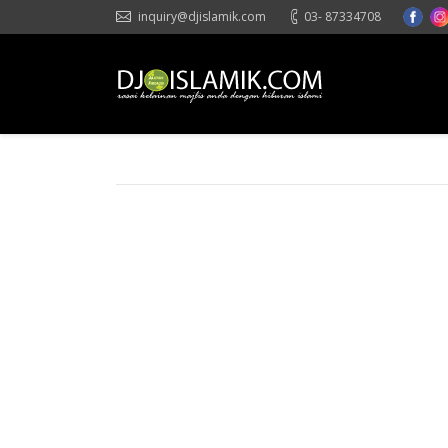
inquiry@djislamik.com
03- 87334708