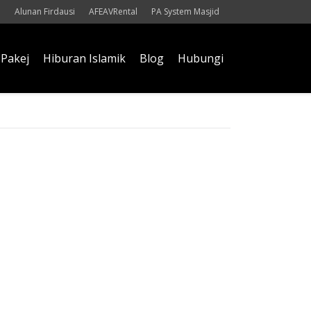
Alunan Firdausi
AFEAVRental
PA System Masjid
Pakej
Hiburan Islamik
Blog
Hubungi