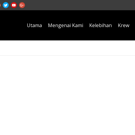
Utama
Mengenai Kami
Kelebihan
Krew
Tag Archives:
salammaalhijrah1440H