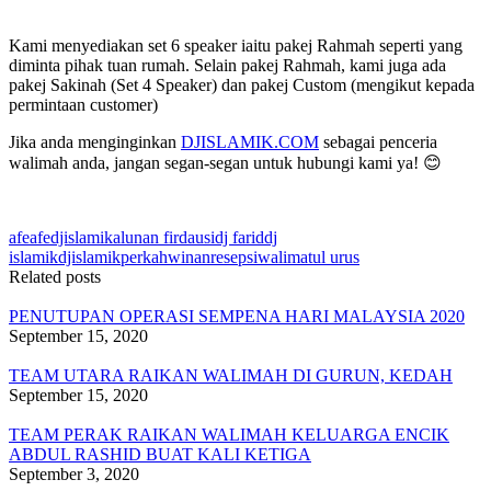
Kami menyediakan set 6 speaker iaitu pakej Rahmah seperti yang
diminta pihak tuan rumah. Selain pakej Rahmah, kami juga ada
pakej Sakinah (Set 4 Speaker) dan pakej Custom (mengikut kepada
permintaan customer)
Jika anda menginginkan
DJISLAMIK.COM
sebagai penceria
walimah anda, jangan segan-segan untuk hubungi kami ya! 😊
afe
afedjislamik
alunan firdausi
dj farid
dj
islamik
djislamik
perkahwinan
resepsi
walimatul urus
Related posts
PENUTUPAN OPERASI SEMPENA HARI MALAYSIA 2020
September 15, 2020
TEAM UTARA RAIKAN WALIMAH DI GURUN, KEDAH
September 15, 2020
TEAM PERAK RAIKAN WALIMAH KELUARGA ENCIK
ABDUL RASHID BUAT KALI KETIGA
September 3, 2020