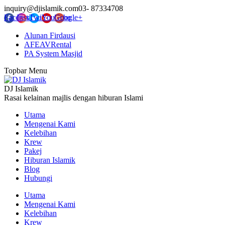
inquiry@djislamik.com
03- 87334708
Facebook
Instagram
Twitter
YouTube
Google+
Alunan Firdausi
AFEAVRental
PA System Masjid
Topbar Menu
DJ Islamik
Rasai kelainan majlis dengan hiburan Islami
Utama
Mengenai Kami
Kelebihan
Krew
Pakej
Hiburan Islamik
Blog
Hubungi
Utama
Mengenai Kami
Kelebihan
Krew