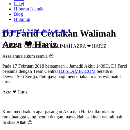
Pakej
Hiburan Islamik
Blog
Hubungi
DJ Farid Ceriakan Walimah
February 21, 2018
Berita
By
admin dj
Azra ❤ Hariz
DJ FARID CERIAKAN WALIMAH AZRA ❤ HARIZ
Assalamualaikum semua 😊
Pada 17 Februari 2018 bersamaan 1 Jamadil Akhir 1439H, DJ Farid
bersama dengan Team Central
DJISLAMIK.COM
berada di
Dewan Seri Seroja, Putrajaya bagi menceriakan majlis walimatul
urus
Azra ❤ Hariz
Kami mendoakan agar pasangan Azra dan Hariz dikurniakan
rumahtangga yang penuh dengan mawaddah, sakinah wa rahmah.
In shaa Allah 😊