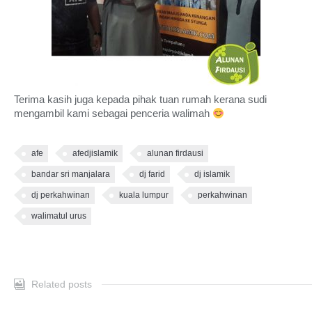
Terima kasih juga kepada pihak tuan rumah kerana sudi
mengambil kami sebagai penceria walimah
afe
afedjislamik
alunan firdausi
bandar sri manjalara
dj farid
dj islamik
dj perkahwinan
kuala lumpur
perkahwinan
walimatul urus
Related posts