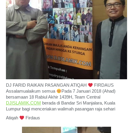
DJ FARID RAIKAN PASANGAN ATIQAH
FIRDAUS
Assalamualaikum semua
Pada 7 Januari 2018 (Ahad)
bersamaan 18 Rabiul Akhir 1439H, Team Central
DJISLAMIK.COM
berada di Bandar Sri Manjalara, Kuala
Lumpur bagi menceriakan walimah pasangan raja sehari
Atiqah
Firdaus