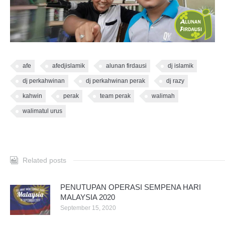
afe
afedjislamik
alunan firdausi
dj islamik
dj perkahwinan
dj perkahwinan perak
dj razy
kahwin
perak
team perak
walimah
walimatul urus
Related posts
PENUTUPAN OPERASI SEMPENA HARI
MALAYSIA 2020
September 15, 2020