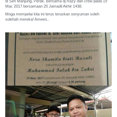
di Seri Manjung, Perak. Bersama dj Razy dan crew pada 19
Mac 2017 bersamaan 20 Jamadil Akhir 1438.
Moga mempelai kita ini terus teruskan senyuman soleh
solehah mereka! Ameen..