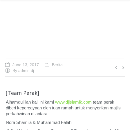
DJ Razy ceriakan
walimah Shamila &
Falah
June 13, 2017
Berita
By
admin dj
[Team Perak]
Alhamdulillah kali ini kami
www.djislamik.com
team perak
diberi kepercayaan oleh tuan rumah untuk menyerikan majlis
perkahwinan di antara
Nora Shamila & Muhammad Falah