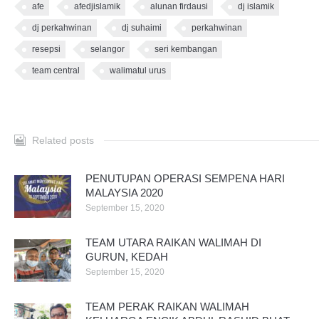
afe
afedjislamik
alunan firdausi
dj islamik
dj perkahwinan
dj suhaimi
perkahwinan
resepsi
selangor
seri kembangan
team central
walimatul urus
Related posts
PENUTUPAN OPERASI SEMPENA HARI
MALAYSIA 2020
September 15, 2020
TEAM UTARA RAIKAN WALIMAH DI
GURUN, KEDAH
September 15, 2020
TEAM PERAK RAIKAN WALIMAH