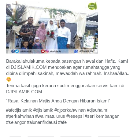
Barakallahulakuma kepada pasangan Nawal dan Hafiz. Kami
di DJISLAMIK.COM mendoakan agar rumahtangga yang
dibina dilimpahi sakinah, mawaddah wa rahmah. InshaaAllah..
Terima kasih juga kerana sudi menggunakan servis kami di
DJISLAMIK.COM
“Rasai Kelainan Majlis Anda Dengan Hiburan Islami”
#afedjislamik #djislamik #djperkahwinan #djsuhaimi
#perkahwinan #walimatulurus #resepsi #seri kembangan
#selangor #alunanfirdausi #afe