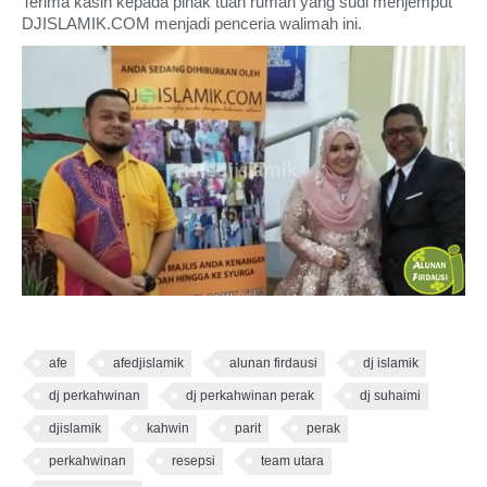
Terima kasih kepada pihak tuan rumah yang sudi menjemput
DJISLAMIK.COM menjadi penceria walimah ini.
afe
afedjislamik
alunan firdausi
dj islamik
dj perkahwinan
dj perkahwinan perak
dj suhaimi
djislamik
kahwin
parit
perak
perkahwinan
resepsi
team utara