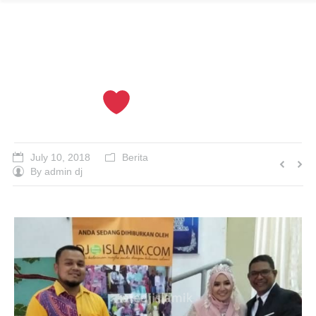
DJ Suhaimi Raikan
Walimah Nur Haziana
Adnan
July 10, 2018
Berita
By
admin dj