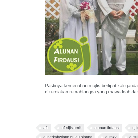
Pastinya kemeriahan majlis berlipat kali gand
dikurniakan rumahtangga yang mawaddah dan d
afe
afedjislamik
alunan firdausi
dj 
dj perkahwinan pulau pinang
dj razy
dj su