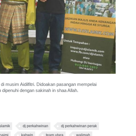
a di musim Aidilfitri. Didoakan pasangan mempelai
ipenuhi dengan sakinah in shaa Allah.
islamik
dj perkahwinan
dj perkahwinan perak
haimi
kahwin
team utara
walimah