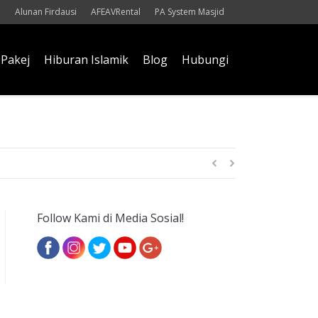
Alunan Firdausi
AFEAVRental
PA System Masjid
Pakej
Hiburan Islamik
Blog
Hubungi
itri
Follow Kami di Media Sosial!