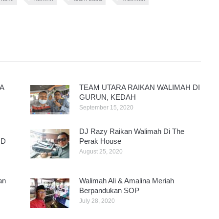
A
TEAM UTARA RAIKAN WALIMAH DI
GURUN, KEDAH
September 15, 2020
DJ Razy Raikan Walimah Di The
ID
Perak House
August 25, 2020
an
Walimah Ali & Amalina Meriah
Berpandukan SOP
July 28, 2020