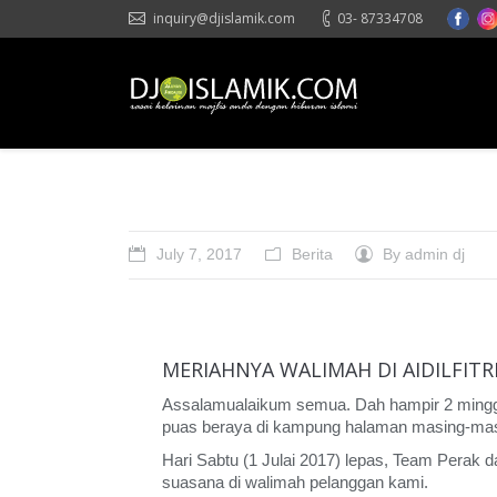
inquiry@djislamik.com
03- 87334708
DJI
July 7, 2017
Berita
By
admin dj
MERIAHNYA WALIMAH DI AIDILFITR
Assalamualaikum semua. Dah hampir 2 minggu 
puas beraya di kampung halaman masing-mas
Hari Sabtu (1 Julai 2017) lepas, Team Perak
suasana di walimah pelanggan kami.