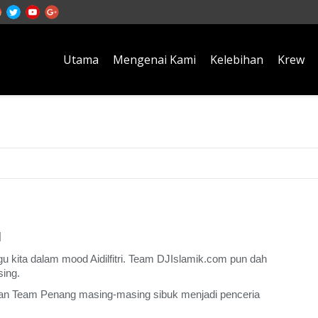
Utama
Mengenai Kami
Kelebihan
Krew
slamik.com kembali di Aidilf
I
kita dalam mood Aidilfitri. Team DJIslamik.com pun dah
ing.
 dan Team Penang masing-masing sibuk menjadi penceria