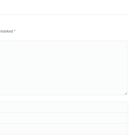
re marked
*