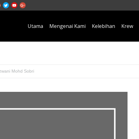
Utama
Mengenai Kami
Kelebihan
Krew
Salam Takziah
zwani Mohd Sobri