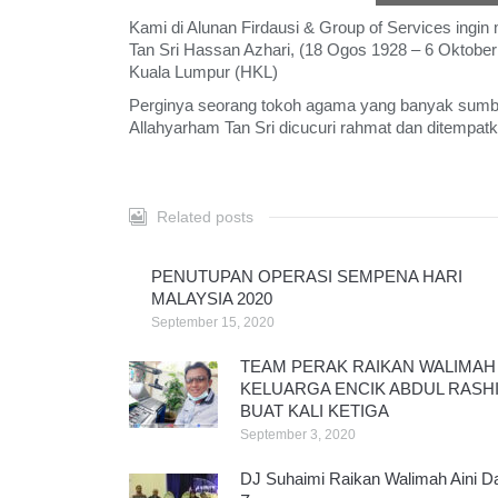
Kami di Alunan Firdausi & Group of Services ingi
Tan Sri Hassan Azhari, (18 Ogos 1928 – 6 Oktober 
Kuala Lumpur (HKL)
Perginya seorang tokoh agama yang banyak sumb
Allahyarham Tan Sri dicucuri rahmat dan ditempatk
Related posts
PENUTUPAN OPERASI SEMPENA HARI
MALAYSIA 2020
September 15, 2020
TEAM PERAK RAIKAN WALIMAH
KELUARGA ENCIK ABDUL RASH
BUAT KALI KETIGA
September 3, 2020
DJ Suhaimi Raikan Walimah Aini D