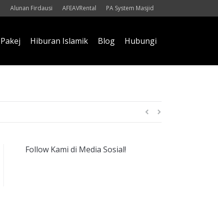
Alunan Firdausi
AFEAVRental
PA System Masjid
Pakej
Hiburan Islamik
Blog
Hubungi
Follow Kami di Media Sosial!