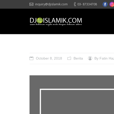
inquiry@djislamik.com
03- 87334708
October 8, 2018
Berita
By
Fatin Ha