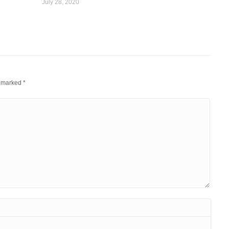
July 28, 2020
re marked
*