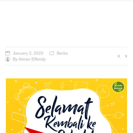
SELAMAT KEMBALI KE
SEKOLAH!
January 2, 2020
Berita
By
Aiman Effendy