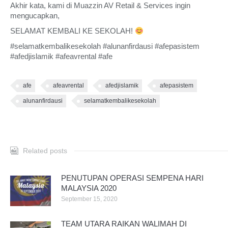
Akhir kata, kami di Muazzin AV Retail & Services ingin
mengucapkan,
SELAMAT KEMBALI KE SEKOLAH!
#selamatkembalikesekolah #alunanfirdausi #afepasistem
#afedjislamik #afeavrental #afe
afe
afeavrental
afedjislamik
afepasistem
alunanfirdausi
selamatkembalikesekolah
Related posts
PENUTUPAN OPERASI SEMPENA HARI
MALAYSIA 2020
September 15, 2020
TEAM UTARA RAIKAN WALIMAH DI