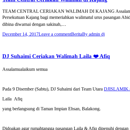
TEAM CENTRAL CERIAKAN WALIMAH DI KAJANG Assalamualaikum
Persekutuan Kajang bagi memeriahkan walimatul urus pasangan A
dibina diwarnai dengan sakinah,…
December 14, 2017
Leave a comment
Berita
By
admin dj
DJ Suhaimi Ceriakan Walimah Laila ❤️ Afiq
Assalamualaikum semua
Pada 9 Disember (Sabtu), DJ Suhaimi dari Team Utara
DJISLAMIK
Laila
Afiq
yang berlangsung di Taman Impian Ehsan, Balakong.
Didoakan agar rumahtangga pasangan Laila & Afiq dipenuhi dengan