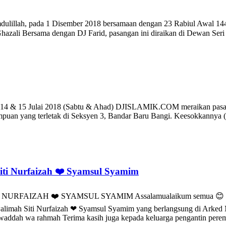
, pada 1 Disember 2018 bersamaan dengan 23 Rabiul Awal 144
hazali Bersama dengan DJ Farid, pasangan ini diraikan di Dewan Se
lai 2018 (Sabtu & Ahad) DJISLAMIK.COM meraikan pasangan Afi
mpuan yang terletak di Seksyen 3, Bandar Baru Bangi. Keesokkannya
i Nurfaizah ❤️ Syamsul Syamim
ZAH ❤️ SYAMSUL SYAMIM Assalamualaikum semua 😊 Pada 29 
mah Siti Nurfaizah ❤ Syamsul Syamim yang berlangsung di Arked M
awaddah wa rahmah Terima kasih juga kepada keluarga pengantin pe