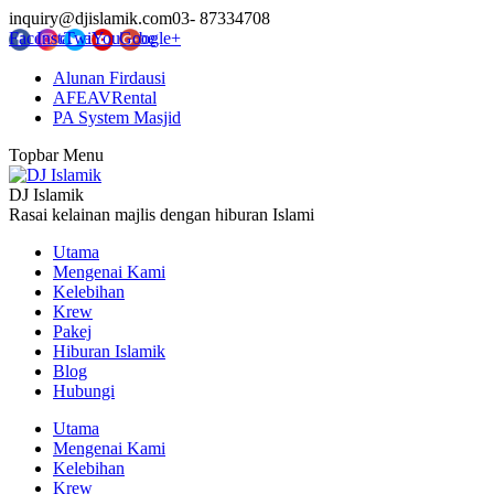
inquiry@djislamik.com
03- 87334708
Facebook
Instagram
Twitter
YouTube
Google+
Alunan Firdausi
AFEAVRental
PA System Masjid
Topbar Menu
DJ Islamik
Rasai kelainan majlis dengan hiburan Islami
Utama
Mengenai Kami
Kelebihan
Krew
Pakej
Hiburan Islamik
Blog
Hubungi
Utama
Mengenai Kami
Kelebihan
Krew