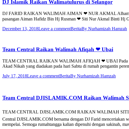
DJ Islamik Raikan Walimatulurus di Selangor
DJ FARID RAIKAN WALIMAH AIMAN ❤ NUR AKMAL Alhamdulillah
pasangan Aiman Hafidz Bin Hj Rusman ❤ Siti Nur Akmal Binti Hj G
December 13, 2018
Leave a comment
Berita
By
Nurhamizah Hamzah
Team Central Raikan Walimah Afiqah ❤ Ubai
TEAM CENTRAL RAIKAN WALIMAH AFIQAH ❤ UBAI Pada 14 & 15 Ju
Akad Nikah yang diadakan pada hari Sabtu di rumah pengantin pere
July 17, 2018
Leave a comment
Berita
By
Nurhamizah Hamzah
Team Central DJISLAMIK.COM Raikan Walimah Sit
TEAM CENTRAL DJISLAMIK.COM RAIKAN WALIMAH SITI NURFAI
Central DJISLAMIK.COM bersama dengan DJ Farid menceriakan wali
mempelai. Semoga rumahtangga kalian dipenuhi dengan sakinah, m