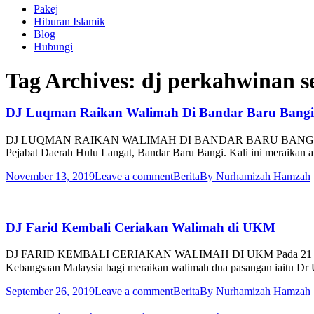
Pakej
Hiburan Islamik
Blog
Hubungi
Tag Archives:
dj perkahwinan s
DJ Luqman Raikan Walimah Di Bandar Baru Bangi
DJ LUQMAN RAIKAN WALIMAH DI BANDAR BARU BANGI Pada 3 No
Pejabat Daerah Hulu Langat, Bandar Baru Bangi. Kali ini meraika
November 13, 2019
Leave a comment
Berita
By
Nurhamizah Hamzah
DJ Farid Kembali Ceriakan Walimah di UKM
DJ FARID KEMBALI CERIAKAN WALIMAH DI UKM Pada 21 Septembe
Kebangsaan Malaysia bagi meraikan walimah dua pasangan iaitu D
September 26, 2019
Leave a comment
Berita
By
Nurhamizah Hamzah