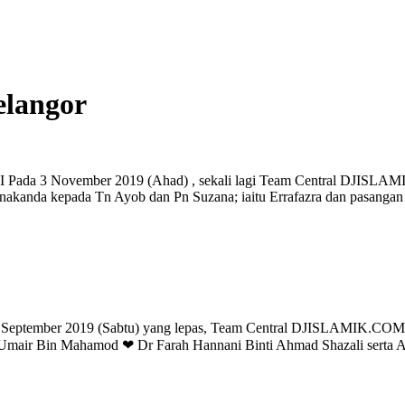
elangor
vember 2019 (Ahad) , sekali lagi Team Central DJISLAMIK.C
n anakanda kepada Tn Ayob dan Pn Suzana; iaitu Errafazra dan pasa
r 2019 (Sabtu) yang lepas, Team Central DJISLAMIK.COM bera
r Umair Bin Mahamod ❤ Dr Farah Hannani Binti Ahmad Shazali sert