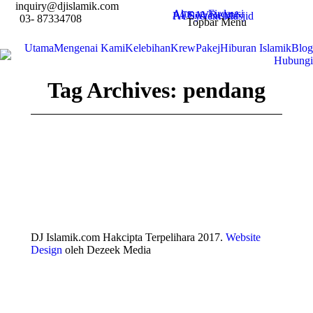
inquiry@djislamik.com
Alunan Firdausi
AFEAVRental
PA System Masjid
03- 87334708
Topbar Menu
Utama
Mengenai Kami
Kelebihan
Krew
Pakej
Hiburan Islamik
Blog
Hubungi
Tag Archives:
pendang
DJ Islamik.com Hakcipta Terpelihara 2017.
Website
Design
oleh Dezeek Media