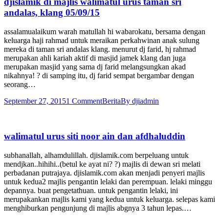
djislamik di majlis walimatul urus taman sri
andalas, klang 05/09/15
assalamualaikum warah matullah hi wabarokatu, bersama dengan
keluarga haji rahmad untuk meraikan perkahwinan anak sulung
mereka di taman sri andalas klang. menurut dj farid, hj rahmad
merupakan ahli kariah aktif di masjid jamek klang dan juga
merupakan masjid yang sama dj farid melangsungkan akad
nikahnya! ? di samping itu, dj farid sempat bergambar dengan
seorang…
September 27, 2015
1 Comment
Berita
By
djiadmin
walimatul urus siti noor ain dan afdhaluddin
subhanallah, alhamdulillah. djislamik.com berpeluang untuk
mendjkan..hihihi..(betul ke ayat ni? ?) majlis di dewan sri melati
perbadanan putrajaya. djislamik.com akan menjadi penyeri majlis
untuk kedua2 majlis pengantin lelaki dan perempuan. lelaki minggu
depannya. buat pengetathuan. untuk pengantin lelaki, ini
merupakankan majlis kami yang kedua untuk keluarga. selepas kami
menghiburkan pengunjung di majlis abgnya 3 tahun lepas.…