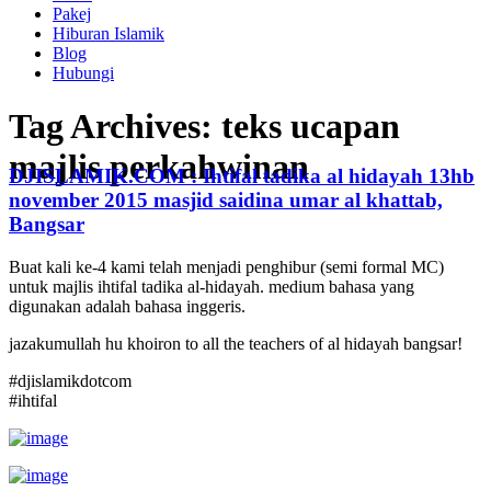
Pakej
Hiburan Islamik
Blog
Hubungi
Tag Archives:
teks ucapan
majlis perkahwinan
DJISLAMIK.COM : Ihtifal tadika al hidayah 13hb
november 2015 masjid saidina umar al khattab,
Bangsar
Buat kali ke-4 kami telah menjadi penghibur (semi formal MC)
untuk majlis ihtifal tadika al-hidayah. medium bahasa yang
digunakan adalah bahasa inggeris.
jazakumullah hu khoiron to all the teachers of al hidayah bangsar!
#djislamikdotcom
#ihtifal