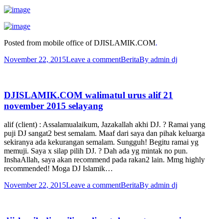
Posted from mobile office of DJISLAMIK.COM
.
November 22, 2015
Leave a comment
Berita
By
admin dj
DJISLAMIK.COM walimatul urus alif 21
november 2015 selayang
alif (client) : Assalamualaikum, Jazakallah akhi DJ. ? Ramai yang
puji DJ sangat2 best semalam. Maaf dari saya dan pihak keluarga
sekiranya ada kekurangan semalam. Sungguh! Begitu ramai yg
memuji. Saya x silap pilih DJ. ? Dah ada yg mintak no pun.
InshaAllah, saya akan recommend pada rakan2 lain. Mmg highly
recommended! Moga DJ Islamik…
November 22, 2015
Leave a comment
Berita
By
admin dj