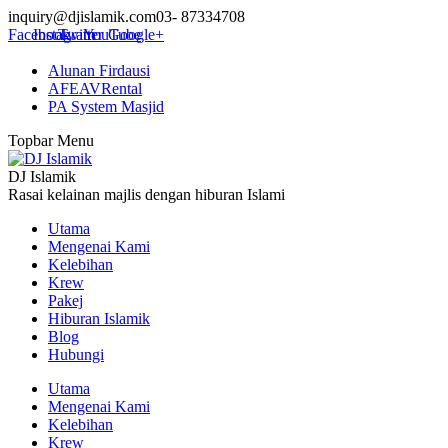
inquiry@djislamik.com
03- 87334708
Facebook
Instagram
Twitter
YouTube
Google+
Alunan Firdausi
AFEAVRental
PA System Masjid
Topbar Menu
DJ Islamik
Rasai kelainan majlis dengan hiburan Islami
Utama
Mengenai Kami
Kelebihan
Krew
Pakej
Hiburan Islamik
Blog
Hubungi
Utama
Mengenai Kami
Kelebihan
Krew