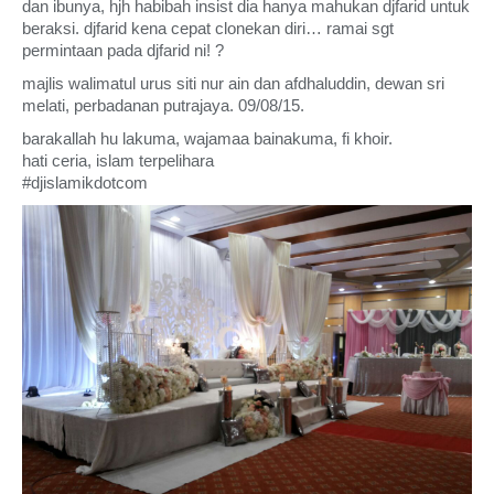
dan ibunya, hjh habibah insist dia hanya mahukan djfarid untuk
beraksi. djfarid kena cepat clonekan diri… ramai sgt
permintaan pada djfarid ni! ?
majlis walimatul urus siti nur ain dan afdhaluddin, dewan sri
melati, perbadanan putrajaya. 09/08/15.
barakallah hu lakuma, wajamaa bainakuma, fi khoir.
hati ceria, islam terpelihara
#djislamikdotcom