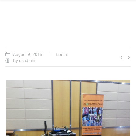
walimatul urus siti noor
ain dan afdhaluddin
August 9, 2015
Berita
By
djiadmin