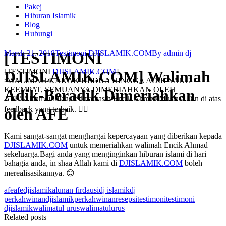
Pakej
Hiburan Islamik
Blog
Hubungi
[TESTIMONI
March 21, 2018
Testimoni DJISLAMIK.COM
By
admin dj
[TESTIMONI
DJISLAMIK.COM
]
DJISLAMIK.COM] Walimah
“WALIMAH KAKAK KEDUA HINGGA ADIK YANG
KEEMPAT, SEMUANYA DIMERIAHKAN OLEH
Adik-Beradik Dimeriahkan
AFE”Alhamdulillah, terima kasih Encik Ahmad Mustafa Din di atas
oleh AFE
feedback yang terbaik. 👍🏼
Kami sangat-sangat menghargai kepercayaan yang diberikan kepada
DJISLAMIK.COM
untuk memeriahkan walimah Encik Ahmad
sekeluarga.Bagi anda yang menginginkan hiburan islami di hari
bahagia anda, in shaa Allah kami di
DJISLAMIK.COM
boleh
merealisasikannya. 😊
afe
afedjislamik
alunan firdausi
dj islamik
dj
perkahwinan
djislamik
perkahwinan
resepsi
testimoni
testimoni
djislamik
walimatul urus
walimatulurus
Related posts