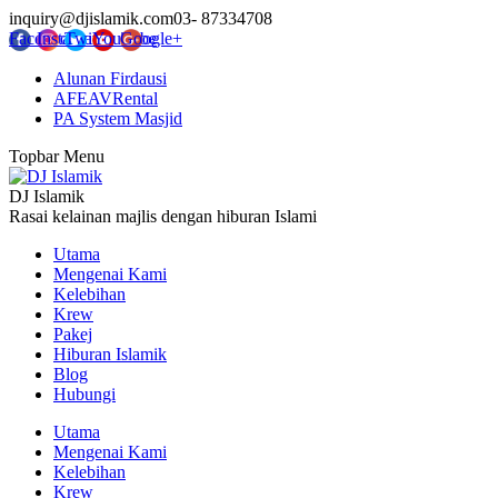
inquiry@djislamik.com
03- 87334708
Facebook
Instagram
Twitter
YouTube
Google+
Alunan Firdausi
AFEAVRental
PA System Masjid
Topbar Menu
DJ Islamik
Rasai kelainan majlis dengan hiburan Islami
Utama
Mengenai Kami
Kelebihan
Krew
Pakej
Hiburan Islamik
Blog
Hubungi
Utama
Mengenai Kami
Kelebihan
Krew