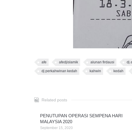
afe
afedjislamik
alunan firdausi
dj 
dj perkahwinan kedah
kahwin
kedah
Related posts
PENUTUPAN OPERASI SEMPENA HARI
MALAYSIA 2020
September 15, 2020