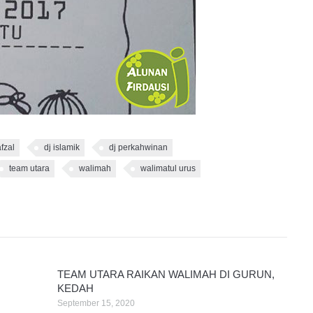
afzal
dj islamik
dj perkahwinan
team utara
walimah
walimatul urus
TEAM UTARA RAIKAN WALIMAH DI GURUN,
KEDAH
September 15, 2020