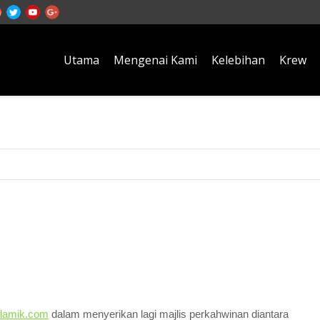
Utama
Mengenai Kami
Kelebihan
Krew
mah di Kedah bersama DJ 
slamik.com
dalam menyerikan lagi majlis perkahwinan diantara