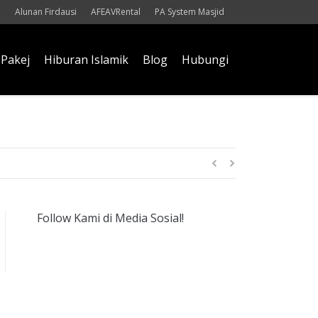
Alunan Firdausi
AFEAVRental
PA System Masjid
Pakej
Hiburan Islamik
Blog
Hubungi
Afzal
Follow Kami di Media Sosial!