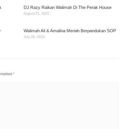
A
DJ Razy Raikan Walimah Di The Perak House
August 25, 2020
r
Walimah Ali & Amalina Meriah Berpandukan SOP
July 28, 2020
re marked
*