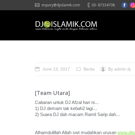
inquiry@djislamik.com
03- 87334708
Wali
June 13, 2017
Berita
By
admin dj
[Team Utara]
Cabaran untuk DJ Afzal hari ni…
1) DJ demam tak kebah2 lagi…
2) Suara DJ dah macam Ramli Sarip dah…
Alhamdulillah Allah swt mudahkan urusan
www.dji