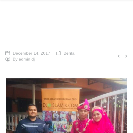
DJ Suhaimi Ceriakan
Walimah Laila ❤️ Afiq
December 14, 2017
Berita
By
admin dj