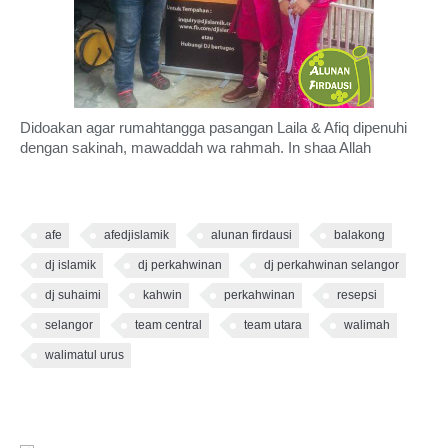
Didoakan agar rumahtangga pasangan Laila & Afiq dipenuhi
dengan sakinah, mawaddah wa rahmah. In shaa Allah
afe
afedjislamik
alunan firdausi
balakong
dj islamik
dj perkahwinan
dj perkahwinan selangor
dj suhaimi
kahwin
perkahwinan
resepsi
selangor
team central
team utara
walimah
walimatul urus