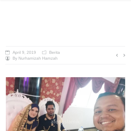
DJ Suhaimi Raikan
Walimah di Georgetown
April 9, 2019
Berita
By
Nurhamizah Hamzah